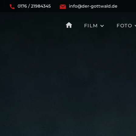
0176 / 21984345
info@der-gottwald.de
FILM
FOTO