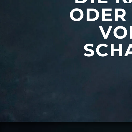
ODER
VO
SCH