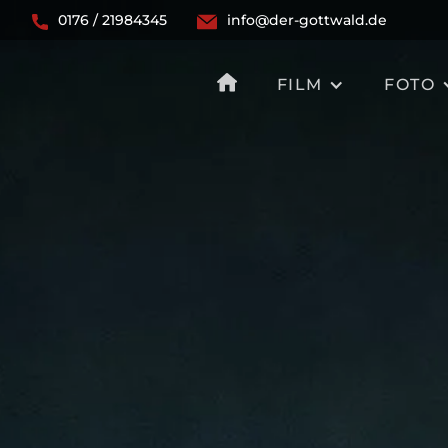
0176 / 21984345
info@der-gottwald.de
FILM
FOTO